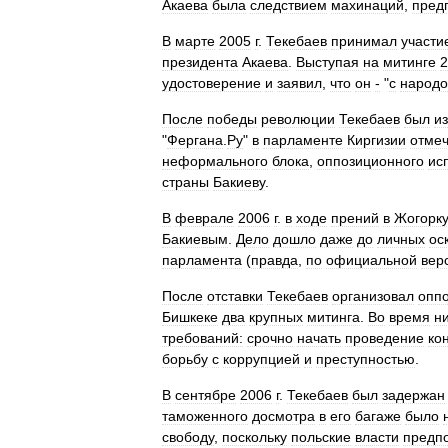
Акаева
была
следствием
махинаций
,
пред
В
марте
2005
г
.
Текебаев
принимал
участи
президента
Акаева
.
Выступая
на
митинге
2
удостоверение
и
заявил
,
что
он
‑
"
с
народ
После
победы
революции
Текебаев
был
и
"
Фергана
.
Ру
"
в
парламенте
Киргизии
отме
неформального
блока
,
оппозиционного
ис
страны
Бакиеву
.
В
феврале
2006
г
.
в
ходе
прений
в
Жогорк
Бакиевым
.
Дело
дошло
даже
до
личных
ос
парламента
(
правда
,
по
официальной
вер
После
отставки
Текебаев
организовал
опп
Бишкеке
два
крупных
митинга
.
Во
время
н
требований:
срочно
начать
проведение
ко
борьбу
с
коррупцией
и
преступностью
.
В
сентябре
2006
г
.
Текебаев
был
задержан
таможенного
досмотра
в
его
багаже
было
свободу
,
поскольку
польские
власти
предп