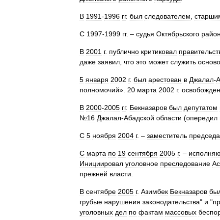
В
1991
-
1996
гг
.
был
следователем
,
старши
С
1997
-
1999
гг
. –
судья
Октябрьского
райо
В
2001
г
.
публично
критиковал
правительст
даже
заявил
,
что
это
может
служить
основ
5
января
2002
г
.
был
арестован
в
Джалал
-
А
полномочий
».
20
марта
2002
г
.
освобожде
В
2000
-
2005
гг
.
Бекназаров
был
депутатом
№
16
Джалал
-
Абадской
области
(
опередил
С
5
ноября
2004
г
. –
заместитель
председа
С
марта
по
19
сентября
2005
г
. –
исполня
Инициировал
уголовное
преследование
Ас
прежней
власти
.
В
сентябре
2005
г
.
Азимбек
Бекназаров
бы
грубые
нарушения
законодательства
"
и
"
п
уголовных
дел
по
фактам
массовых
беспо