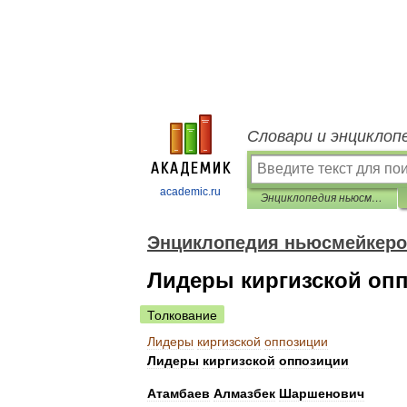
Словари и энциклоп
academic.ru
Энциклопедия ньюсмейкеров
Энциклопедия ньюсмейкер
Лидеры киргизской оп
Толкование
Лидеры
киргизской
оппозиции
Лидеры
киргизской
оппозиции
Атамбаев
Алмазбек
Шаршенович