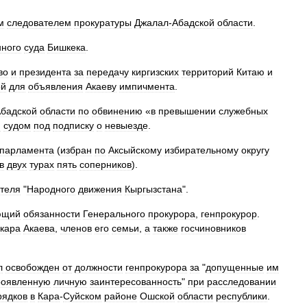
м
следователем
прокуратуры
Джалал
-
Абадской
области
.
нного
суда
Бишкека
.
во
и
президента
за
передачу
киргизских
территорий
Китаю
и
ой
для
объявления
Акаеву
импичмента
.
бадской
области
по
обвинению
«
в
превышении
служебных
н
судом
под
подписку
о
невыезде
.
парламента
(
избран
по
Аксыйскому
избирательному
округу
в
двух
турах
пять
соперников
).
теля
"
Народного
движения
Кыргызстана
".
ющий
обязанности
Генерального
прокурора
,
генпрокурор
.
кара
Акаева
,
членов
его
семьи
,
а
также
госчиновников
л
освобожден
от
должности
генпрокурора
за
"
допущенные
им
роявленную
личную
заинтересованность
"
при
расследовании
рядков
в
Кара
-
Суйском
районе
Ошской
области
республики
.