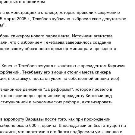
принятых
его
режимом
.
е
в
демонстрациях
в
столице
,
которые
привели
к
свержению
5
марта
2005
г
.,
Текебаев
публично
выбросил
свое
депутатское
ом
".
збран
спикером
нового
парламента
.
Источники
агентства
чали
,
что
с
избранием
Текебаева
завершилось
создание
полнявшему
обязанности
премьер
-
министра
и
президента
у
Кенеше
Текебаев
вступил
в
конфликт
с
президентом
Киргизии
корблений
.
Текебаеву
его
эмоции
стоили
места
спикера
сии
,
в
отставку
с
поста
он
ушел
по
собственной
инициативе
).
озиционное
движение
"
За
реформы
!",
которое
провело
в
их
оппозиционеры
предъявили
президенту
Киргизии
ряд
нституционной
и
экономических
реформ
,
активизировать
в
аэропорту
Варшавы
после
того
,
как
при
прохождении
найдено
около
600
г
героина
.
Впоследствии
он
был
отпущен
на
оложили
,
что
наркотики
в
его
багаж
подбросили
умышленно
с