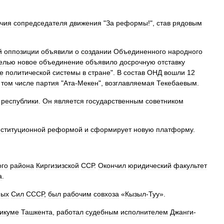
чия
сопредседателя
движения
"
За
реформы
!",
став
рядовым
й
оппозиции
объявили
о
создании
Объединенного
народного
елью
новое
объединение
объявило
досрочную
отставку
е
политической
системы
в
стране
".
В
состав
ОНД
вошли
12
том
числе
партия
"
Ата
-
Мекен
",
возглавляемая
Текебаевым
.
республики
.
Он
является
государственным
советником
нституционной
реформой
и
сформирует
новую
платформу
.
ого
района
Киргизизской
ССР
.
Окончил
юридический
факультет
а
.
ных
Сил
СССР
,
был
рабочим
совхоза
«
Кызыл
-
Туу
».
никуме
Ташкента
,
работал
судебным
исполнителем
Джанги
-