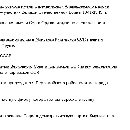
их
совхоза
имени
Стрельниковой
Аламединского
района
–
участник
Великой
Отечественной
Войны
1941
-
1945
гг
.
авления
имени
Серго
Орджоникидзе
по
специальности
им
экономистом
в
Минсвязи
Киргизской
ССР
,
главным
а
Фрунзе
.
СССР
.
иума
Верховного
Совета
Киргизской
ССР
,
затем
референтом
вета
Киргизской
ССР
.
лем
председателя
Первомайского
райисполкома
города
частную
фирму
,
которая
затем
выросла
в
группу
ков
основал
Социал
-
демократическую
партию
Кыргызстана