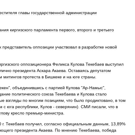
естителя
главы
государственной
администрации
ания
киргизского
парламента
первого
,
второго
и
третьего
к
представитель
оппозиции
участвовал
в
разработке
новой
иргизского
оппозиционера
Феликса
Кулова
Текебаев
выступил
лично
президента
Аскара
Акаева
.
Оставаясь
депутатом
м
митингов
протеста
в
Бишкеке
и
на
юге
страны
.
екен
",
объединившись
с
партией
Кулова
"
Ар
-
Намыс
",
дание
политического
союза
Текебаева
и
Кулова
стало
ые
взгляды
по
многим
позициям
,
что
было
продиктовано
,
в
том
м
с
юга
республики
,
Кулов
‑
северянин
).
СМИ
писали
,
что
в
улову
кресло
премьер
-
министра
.
0
г
.
Текебаев
получил
,
согласно
официальным
данным
,
13
,
89
%
ующего
президента
Акаева
.
По
мнению
Текебаева
,
победа