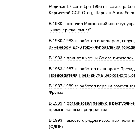
Родился
17
сентября
1956
г
.
в
семье
рабоч
Киргизской
ССР
.
Отец
,
Шаршен
Атамабаев
В
1980
г
.
окончил
Московский
институт
упр
"
инженер
-
экономист
".
В
1980
-
1983
гг
.
работал
инженером
,
ведущ
инженером
ДУ
-
3
горжилуправления
город
В
1983
г
.
принят
в
члены
Союза
писателей
В
1983
-
1987
гг
.
работал
в
аппарате
Презид
Председателя
Президиума
Верховного
Со
В
1987
-
1989
гг
.
работал
первым
заместите
Фрунзе
.
В
1989
г
.
организовал
первую
в
республике
промышленных
предприятий
.
В
1993
г
.
вместе
с
рядом
известных
полити
(
СДПК
).