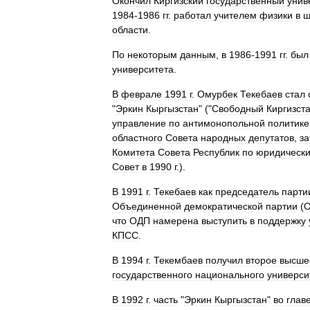
Окончил
Киргизский
государственный
унив
1984
-
1986
гг
.
работал
учителем
физики
в
ш
области
.
По
некоторым
данным
,
в
1986
-
1991
гг
.
был
университета
.
В
феврале
1991
г
.
Омурбек
Текебаев
стал
"
Эркин
Кыргызстан
" ("
Свободный
Киргизст
управление
по
антимонопольной
политике
областного
Совета
народных
депутатов
,
з
Комитета
Совета
Республик
по
юридическ
Совет
в
1990
г
.).
В
1991
г
.
Текебаев
как
председатель
парти
Объединенной
демократической
партии
(
что
ОДП
намерена
выступить
в
поддержку
КПСС
.
В
1994
г
.
Текембаев
получил
второе
высше
государственного
национального
универси
В
1992
г
.
часть
"
Эркин
Кыргызстан
"
во
глав