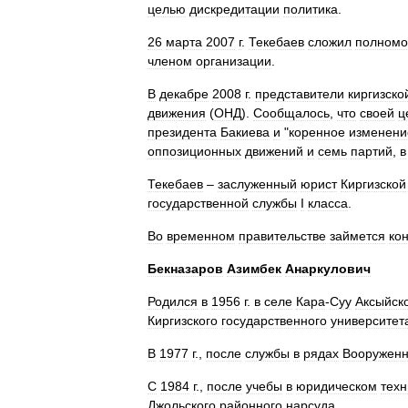
целью
дискредитации
политика
.
26
марта
2007
г
.
Текебаев
сложил
полномо
членом
организации
.
В
декабре
2008
г
.
представители
киргизско
движения
(
ОНД
).
Сообщалось
,
что
своей
ц
президента
Бакиева
и
"
коренное
изменени
оппозиционных
движений
и
семь
партий
,
в
Текебаев
–
заслуженный
юрист
Киргизской
государственной
службы
I
класса
.
Во
временном
правительстве
займется
ко
Бекназаров
Азимбек
Анаркулович
Родился
в
1956
г
.
в
селе
Кара
-
Суу
Аксыйск
Киргизского
государственного
университет
В
1977
г
.,
после
службы
в
рядах
Вооружен
С
1984
г
.,
после
учебы
в
юридическом
тех
Джольского
районного
нарсуда
.