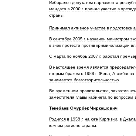
Избирался
депутатом
парламента
республ
мандата
в
2000
г
.
принял
участие
в
презид
страны
.
Принимал
активное
участие
в
подготовке
а
В
сентябре
2005
г
.
назначен
министром
эк
в
знак
протеста
против
криминализации
вл
С
марта
по
ноябрь
2007
г
.
работал
премье
В
настоящее
время
является
председате
вторым
браком
с
1988
г
.
Жена
,
Атамбаева
занимается
благотворительностью
.
Во
временном
правительстве
,
захвативше
заместителя
главы
кабинета
по
вопросам
Текебаев
Омурбек
Чиркешович
Родился
в
1958
г
.
на
юге
Киргизии
,
в
Джала
южном
регионе
страны
.