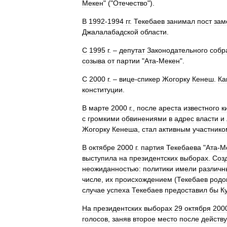
Мекен
" ("
Отечество
").
В
1992
-
1994
гг
.
Текебаев
занимал
пост
зам
Джалалабадской
области
.
С
1995
г
. –
депутат
Законодательного
собр
созыва
от
партии
"
Ата‑Мекен
".
С
2000
г
. –
вице
-
спикер
Жогорку
Кенеш
.
Ка
конституции
.
В
марте
2000
г
.,
после
ареста
известного
к
с
громкими
обвинениями
в
адрес
власти
и
Жогорку
Кенеша
,
стал
активным
участнико
В
октябре
2000
г
.
партия
Текебаева
"
Ата‑М
выступила
на
президентских
выборах
.
Соз
неожиданностью:
политики
имели
различн
числе
,
их
происхождением
(
Текебаев
родо
случае
успеха
Текебаев
предоставил
бы
К
На
президентских
выборах
29
октября
200
голосов
,
заняв
второе
место
после
действ