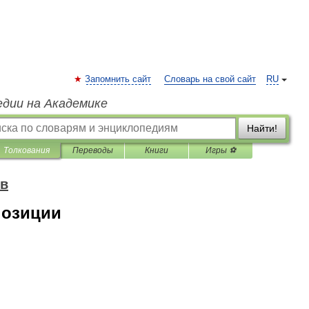
Запомнить сайт
Словарь на свой сайт
RU
едии на Академике
Найти!
Толкования
Переводы
Книги
Игры ⚽
ов
позиции