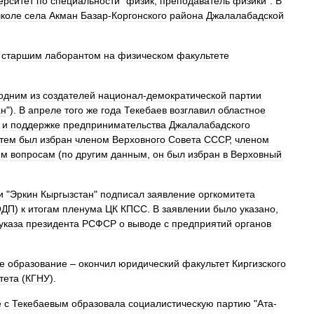
ерситет
по
специальности
"
физик
,
преподаватель
физики
".
В
коле
села
Акман
Базар
-
Коргонского
района
Джалалабадской
старшим
лаборантом
на
физическом
факультете
одним
из
создателей
национал
-
демократической
партии
ан
").
В
апреле
того
же
года
Текебаев
возглавил
областное
и
поддержке
предпринимательства
Джалалабадского
атем
был
избран
членом
Верховного
Совета
СССР
,
членом
им
вопросам
(
по
другим
данным
,
он
был
избран
в
Верховный
и
"
Эркин
Кыргызстан
"
подписал
заявление
оргкомитета
ОДП
)
к
итогам
пленума
ЦК
КПСС
.
В
заявлении
было
указано
,
указа
президента
РСФСР
о
выводе
с
предприятий
органов
е
образование
–
окончил
юридический
факультет
Киргизского
тета
(
КГНУ
).
е
с
Текебаевым
образовала
социалистическую
партию
"
Ата
-