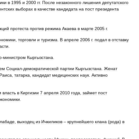
ики
в
1995
и
2000
гг
.
После
незаконного
лишения
депутатского
ентских
выборах
в
качестве
кандидата
на
пост
президента
кций
протеста
против
режима
Акаева
в
марте
2005
г
.
ономики
,
торговли
и
туризма
.
В
апреле
2006
г
.
подал
в
отставку
асти
.
р
-
министром
Кыргызстана
.
лем
Социал
-
демократической
партии
Кыргызстана
.
Женат
Раиса
,
татарка
,
кандидат
медицинских
наук
.
Активно
м
власть
в
Киргизии
7
апреля
2010
года
,
займет
пост
экономики
.
лабаде
,
выходец
из
Ичкиликов
–
крупнейшего
клана
(
рода
)
в